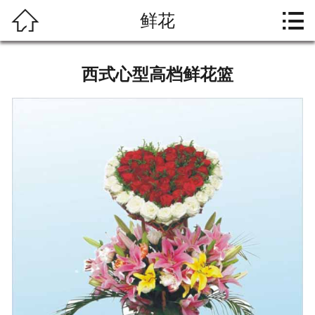




鲜花
首页
关于大爱
西式心型高档鲜花篮
礼仪文化
殡葬习俗
产品中心
资料下载
联系我们