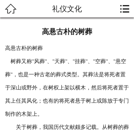




礼仪文化
首页
关于大爱
高悬古朴的树葬
礼仪文化
高悬古朴的树葬
殡葬习俗
树葬又称"风葬"、"天葬"、"挂葬"、"空葬"、"悬空
产品中心
葬"，也是一种古老的葬式类型。其葬法是将死者置
资料下载
于深山或野外，在树权上架以横木，然后将死者置于
其上任其风化；也有的将死者悬于树上或陈放于专门
联系我们
制作的木架上。
关于树葬，我国历代文献颇多记载。从树葬的葬