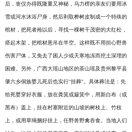
后，丧仪办得既隆重又神秘，乌力楞的亲友们要用冰
雪或河水沐浴尸身，然后剥取桦树皮制成一个特殊的
棺材，把死者殓以后，寻找一棵树干茂密的大红松，
搭起木架，把棺材悬吊在半空。这样既不用担心野兽
伤害尸体，又免去了困人少或天寒地冻而挖土深埋的
困难。另外，广西大瑶山地区的茶山瑶及贵州黎平县
肇六乡侗族婴儿死后也实行"挂葬"。具体葬法是：先
给死婴穿好衣服，放在粪箕或簸箕中，用新白布（或
黑布）盖上，挂在村寨附近的山坡的树枝上、竹枝
上，或用草绳捆好挂上，任野兽野禽吞食。当地人们